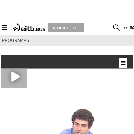
☰
EU
E
EN DIRECTO
PROGRAMAS
☰