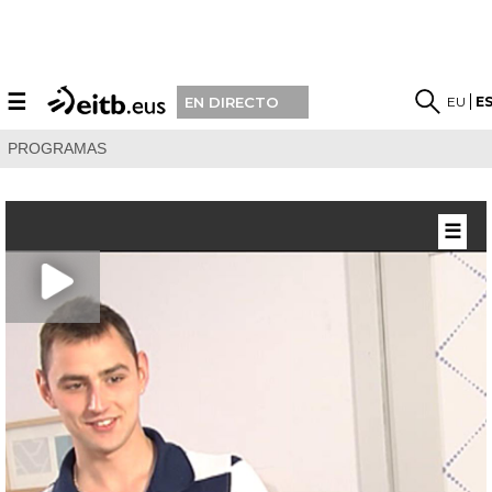
☰
EU
E
EN DIRECTO
PROGRAMAS
☰