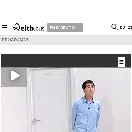
☰
EU
E
EN DIRECTO
PROGRAMAS
☰