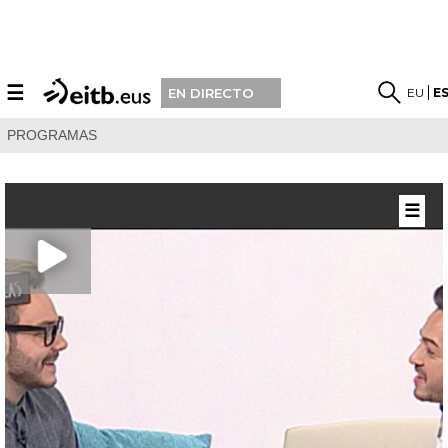
☰
EU
E
EN DIRECTO
PROGRAMAS
☰