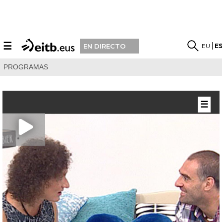
☰
EU
E
EN DIRECTO
PROGRAMAS
☰