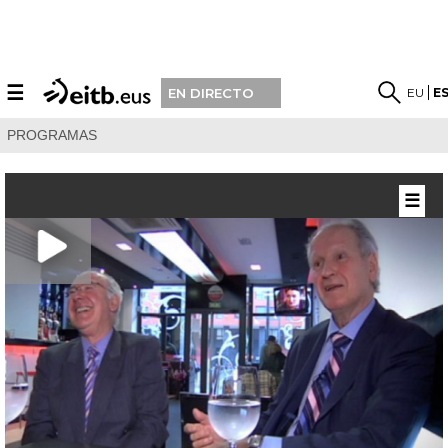
☰
EU
E
EN DIRECTO
PROGRAMAS
☰