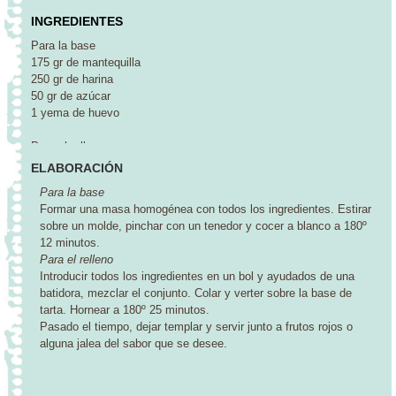
INGREDIENTES
Para la base
175 gr de mantequilla
250 gr de harina
50 gr de azúcar
1 yema de huevo
Para el relleno
150 gr de queso crema
ELABORACIÓN
30 gr de queso Gorgonzola
Para la base
300 gr de nata líquida
Formar una masa homogénea con todos los ingredientes. Estirar
3 huevos
sobre un molde, pinchar con un tenedor y cocer a blanco a 180º
50 gr de azúcar
12 minutos.
1 pizca de sal
Para el relleno
Introducir todos los ingredientes en un bol y ayudados de una
Además,
batidora, mezclar el conjunto. Colar y verter sobre la base de
Frutos rojos
tarta. Hornear a 180º 25 minutos.
Jalea de casis
Pasado el tiempo, dejar templar y servir junto a frutos rojos o
alguna jalea del sabor que se desee.