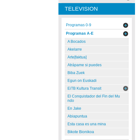
TELEVISION
Programas 0-9
Programas A-E
A Bocados
Akelarre
Arte[faktua]
Atrápame si puedes
Biba Zuek
Egun on Euskadi
EiTB Kultura Transit
El Conquistador del Fin del Mu
ndo
En Jake
Abiapuntua
Esta casa es una mina
Bikote Bionikoa