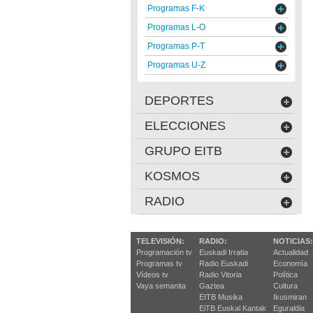
Programas F-K
Programas L-O
Programas P-T
Programas U-Z
DEPORTES
ELECCIONES
GRUPO EITB
KOSMOS
RADIO
TELEVISIÓN:
RADIO:
NOTICIAS:
Programación tv
Euskadi Irratia
Actualidad
Programas tv
Radio Euskadi
Economía
Vídeos tv
Radio Vitoria
Política
Vaya semanita
Gaztea
Cultura
EITB Musika
Ikusmiran
EiTB Euskal Kantak
Eguraldia