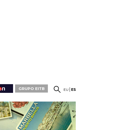
GRUPO EITB
EU
ES