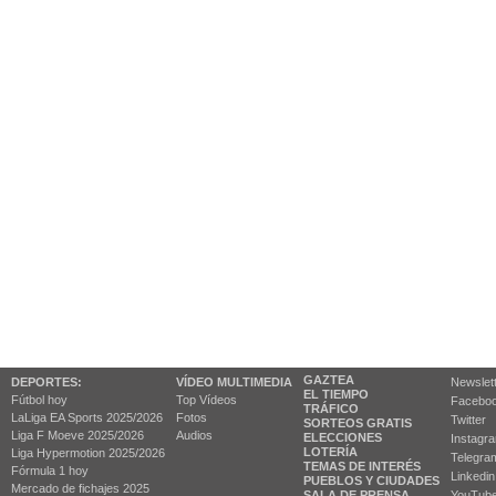
GAZTEA
DEPORTES:
VÍDEO MULTIMEDIA
Newslet
EL TIEMPO
Fútbol hoy
Top Vídeos
Facebo
TRÁFICO
LaLiga EA Sports 2025/2026
Fotos
Twitter
SORTEOS GRATIS
Liga F Moeve 2025/2026
Audios
ELECCIONES
Instagr
LOTERÍA
Liga Hypermotion 2025/2026
Telegra
TEMAS DE INTERÉS
Fórmula 1 hoy
Linkedin
PUEBLOS Y CIUDADES
Mercado de fichajes 2025
SALA DE PRENSA
YouTub