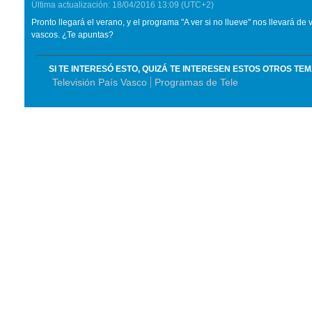
Última actualización:
18/04/2016
13:09
(UTC+2)
Pronto llegará el verano, y el programa "A ver si no llueve" nos llevará de 
vascos. ¿Te apuntas?
SI TE INTERESÓ ESTO, QUIZÁ TE INTERESEN ESTOS OTROS TE
Televisión País Vasco
Programas de Tele