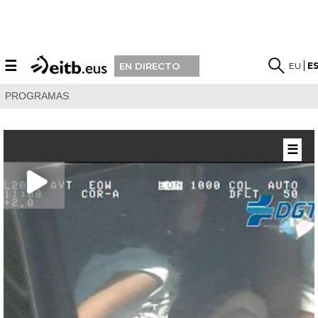
☰
EU
E
EN DIRECTO
PROGRAMAS
☰