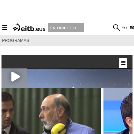
☰
EU
E
EN DIRECTO
PROGRAMAS
☰