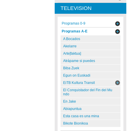
TELEVISION
Programas 0-9
Programas A-E
A Bocados
Akelarre
Arte[faktua]
Atrápame si puedes
Biba Zuek
Egun on Euskadi
EiTB Kultura Transit
El Conquistador del Fin del Mu
ndo
En Jake
Abiapuntua
Esta casa es una mina
Bikote Bionikoa