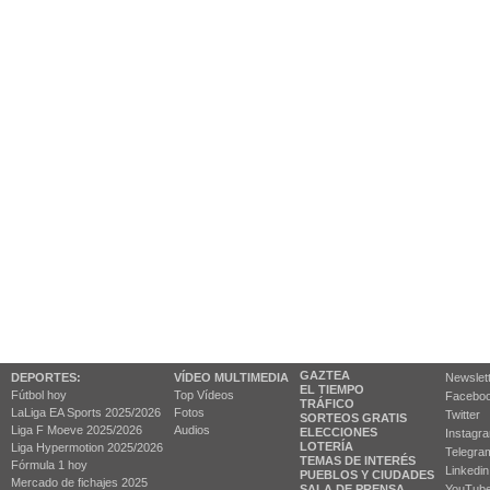
GAZTEA
DEPORTES:
VÍDEO MULTIMEDIA
Newslet
EL TIEMPO
Fútbol hoy
Top Vídeos
Facebo
TRÁFICO
LaLiga EA Sports 2025/2026
Fotos
Twitter
SORTEOS GRATIS
Liga F Moeve 2025/2026
Audios
ELECCIONES
Instagr
LOTERÍA
Liga Hypermotion 2025/2026
Telegra
TEMAS DE INTERÉS
Fórmula 1 hoy
Linkedin
PUEBLOS Y CIUDADES
Mercado de fichajes 2025
SALA DE PRENSA
YouTub