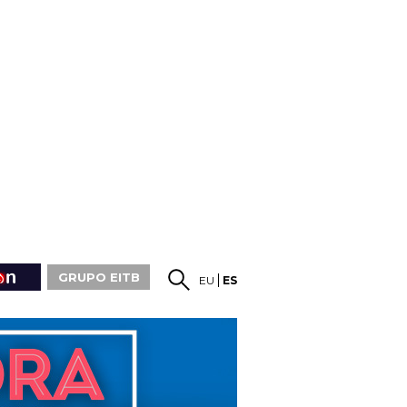
GRUPO EITB
EU
ES