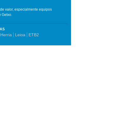
 de valor, especialmente equipos
y Getxo.
MAS
 Herria
Leioa
ETB2