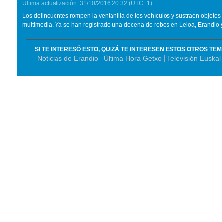
Última actualización:
31/10/2016
20:32
(UTC+1)
Los delincuentes rompen la ventanilla de los vehículos y sustraen objetos
multimedia. Ya se han registrado una decena de robos en Leioa, Erandio 
SI TE INTERESÓ ESTO, QUIZÁ TE INTERESEN ESTOS OTROS TE
Noticias de Erandio
Última Hora Getxo
Televisión Euskal