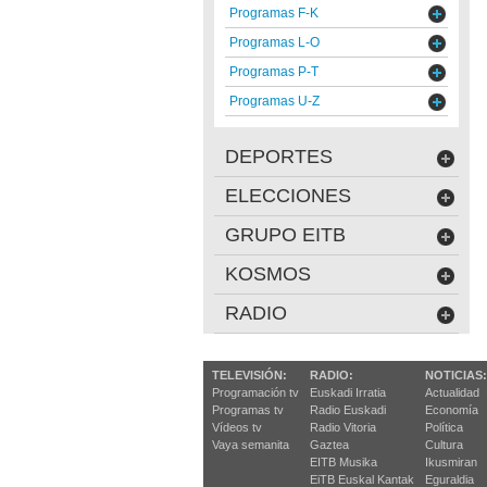
Programas F-K
Programas L-O
Programas P-T
Programas U-Z
DEPORTES
ELECCIONES
GRUPO EITB
KOSMOS
RADIO
TELEVISIÓN:
RADIO:
NOTICIAS:
Programación tv
Euskadi Irratia
Actualidad
Programas tv
Radio Euskadi
Economía
Vídeos tv
Radio Vitoria
Política
Vaya semanita
Gaztea
Cultura
EITB Musika
Ikusmiran
EiTB Euskal Kantak
Eguraldia