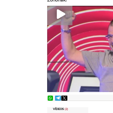
Zorionak!
VÍDEOS
(2)