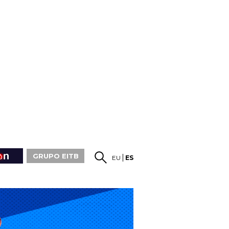
GRUPO EITB
EU
ES