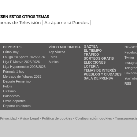
RESEN ESTOS OTROS TEMAS
amas de Televisión
Atrápame si Puedes
GAZTEA
DEPORTES:
VÍDEO MULTIMEDIA
Newslet
EL TIEMPO
Fútbol hoy
Top Vídeos
Facebo
TRÁFICO
LaLiga EA Sports 2025/2026
Fotos
Twitter
SORTEOS GRATIS
Liga F Moeve 2025/2026
Audios
ELECCIONES
Instagr
LOTERÍA
Liga Hypermotion 2025/2026
Telegra
TEMAS DE INTERÉS
Fórmula 1 hoy
Linkedin
PUEBLOS Y CIUDADES
Mercado de fichajes 2025
SALA DE PRENSA
YouTub
Deporte Femenino
RSS
Pelota
Ciclismo
Baloncesto
Otros deportes
Deporte en directo
 Privacidad
-
Aviso Legal
-
Política de cookies
-
Configuración cookies
-
Transparenci