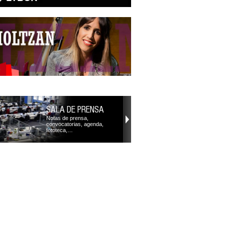
SALA DE PRENSA
Notas de prensa,
convocatorias, agenda,
fototeca,…