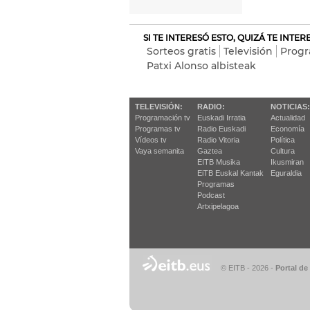
SI TE INTERESÓ ESTO, QUIZÁ TE INTE
Sorteos gratis
Televisión
Progr
Patxi Alonso albisteak
TELEVISIÓN:
RADIO:
NOTICIAS:
Programación tv
Euskadi Irratia
Actualidad
Programas tv
Radio Euskadi
Economía
Vídeos tv
Radio Vitoria
Política
Vaya semanita
Gaztea
Cultura
EITB Musika
Ikusmiran
EiTB Euskal Kantak
Eguraldia
Programas
Podcast
Artxipelagoa
© EITB - 2026
-
Portal de