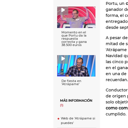
Portu, un
c
ganador d
forma, el 
entregado
desde sep
Momento en el
que Portu da la
A pesar de 
respuesta
correcta y gana
mitad de s
38.500 euros
'Atrápame 
Navidad qu
las cinco 
en el gana
en una de 
recuerdan.
De fiesta en
'Atrápame'
Conductor 
de origen 
MÁS INFORMACIÓN
solo objeti
(1)
como comp
cumplido.
Web de 'Atrápame si
puedes'