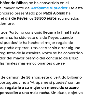
hófer de Bilbao
, se ha convertido en el
el mayor bote de
'Atrápame si puedes'
. De esta
concurso presentado por
Patxi Alonso
ha
 el
día de Reyes
los
38.500 euros
acumulados
tiembre.
que Portu no consiguió llegar a la final hasta
emana, ha sido este día de Reyes cuando
si puedes' le ha hecho el mejor regalo de
e podía esperar. Tras acertar sin error alguno
preguntas de la escalera, Portu se ha convertido
dor del mayor premio del concurso de ETB2
las finales más emocionantes que se
de camión de 56 años, este divertido bilbaíno
portugués vino a 'Atrápame si puedes' con un
vo:
regalarle a su mujer un merecido crucero
ensación a una mala racha
. Sin duda, objetivo