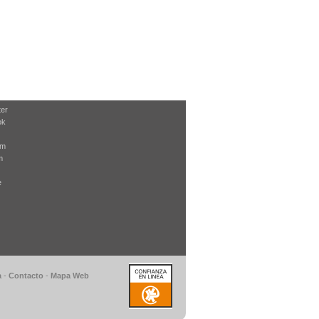
ter
ok
am
m
e
a
-
Contacto
-
Mapa Web