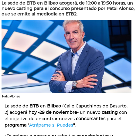
La sede de EiTB en Bilbao acogerá, de 10:00 a 19:30 horas, un
nuevo casting para el concurso presentado por Patxi Alonso,
que se emite al mediodía en ETB2.
Patxi Alonso
La sede de
EiTB
en
Bilbao
(Calle Capuchinos de Basurto,
2) acogerá
hoy -29 de noviembre
- un nuevo
casting
con
el objetivo de encontrar nuevos
concursantes
para el
programa "
Atrápame si Puedes
"
.
¿Te animas a poner a prueba tus conocimientos y