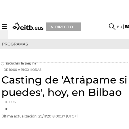
☰
EU
E
EN DIRECTO
PROGRAMAS
Escuchar la página
DE 10:00 A 19:30 HORAS
Casting de 'Atrápame si
puedes', hoy, en Bilbao
EITB.EUS
EITB
Última actualización:
29/11/2018
00:37
(UTC+1)