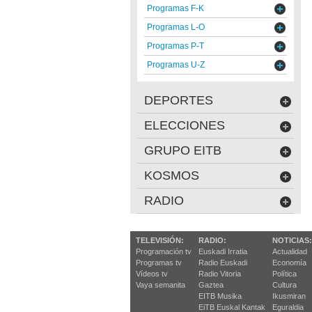
Programas F-K
Programas L-O
Programas P-T
Programas U-Z
DEPORTES
ELECCIONES
GRUPO EITB
KOSMOS
RADIO
TELEVISIÓN:
RADIO:
NOTICIAS:
Programación tv
Euskadi Irratia
Actualidad
Programas tv
Radio Euskadi
Economía
Vídeos tv
Radio Vitoria
Política
Vaya semanita
Gaztea
Cultura
EITB Musika
Ikusmiran
EiTB Euskal Kantak
Eguraldia