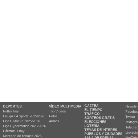
GAZTEA
DEPORTES:
VÍDEO MULTIMEDIA
Newslet
EL TIEMPO
Fútbol hoy
Top Vídeos
Facebo
TRÁFICO
LaLiga EA Sports 2025/2026
Fotos
Twitter
SORTEOS GRATIS
Liga F Moeve 2025/2026
Audios
ELECCIONES
Instagr
LOTERÍA
Liga Hypermotion 2025/2026
Telegra
TEMAS DE INTERÉS
Fórmula 1 hoy
Linkedin
PUEBLOS Y CIUDADES
Mercado de fichajes 2025
SALA DE PRENSA
YouTub