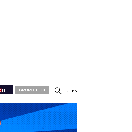
GRUPO EITB
EU
ES