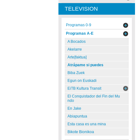
TELEVISION
Programas 0-9
Programas A-E
A Bocados
Akelarre
Arte[faktua]
Atrápame si puedes
Biba Zuek
Egun on Euskadi
EiTB Kultura Transit
El Conquistador del Fin del Mu
ndo
En Jake
Abiapuntua
Esta casa es una mina
Bikote Bionikoa