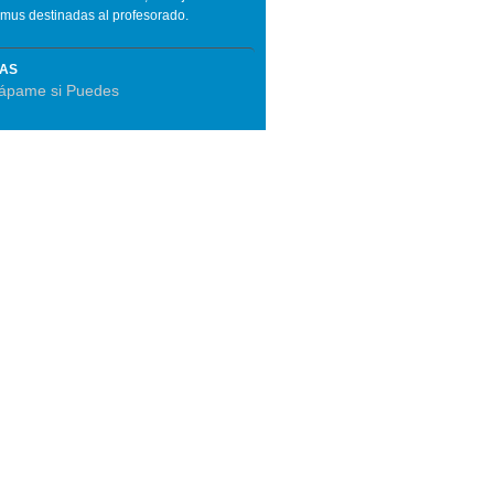
smus destinadas al profesorado.
MAS
rápame si Puedes