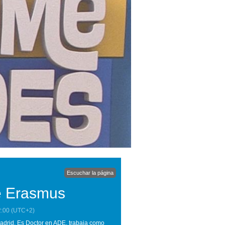
Escuchar la página
de Erasmus
2:00
(UTC+2)
Madrid. Es Doctor en ADE, trabaja como