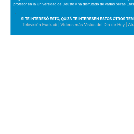
profesor en la Universidad de Deusto y ha disfrutado de varias becas Era
SI TE INTERESÓ ESTO, QUIZÁ TE INTERESEN ESTOS OTROS TE
Televisión Euskadi
Vídeos más Vistos del Día de Hoy
At