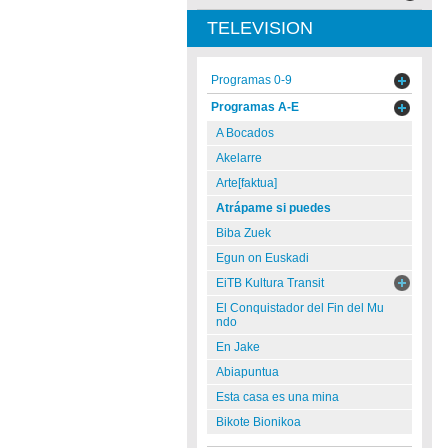
TELEVISION
Programas 0-9
Programas A-E
A Bocados
Akelarre
Arte[faktua]
Atrápame si puedes
Biba Zuek
Egun on Euskadi
EiTB Kultura Transit
El Conquistador del Fin del Mu
ndo
En Jake
Abiapuntua
Esta casa es una mina
Bikote Bionikoa