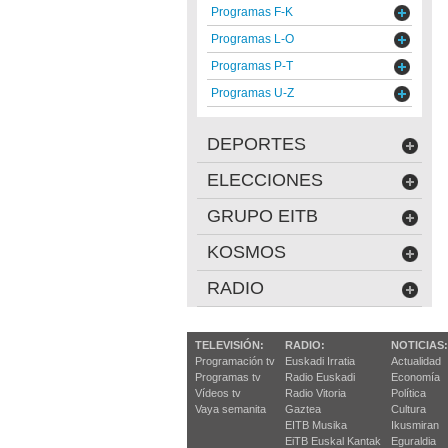
Programas F-K
Programas L-O
Programas P-T
Programas U-Z
DEPORTES
ELECCIONES
GRUPO EITB
KOSMOS
RADIO
TELEVISIÓN:
RADIO:
NOTICIAS:
Programación tv
Euskadi Irratia
Actualidad
Programas tv
Radio Euskadi
Economía
Vídeos tv
Radio Vitoria
Política
Vaya semanita
Gaztea
Cultura
EITB Musika
Ikusmiran
EiTB Euskal Kantak
Eguraldia