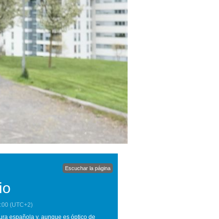
Escuchar la página
io
:00
(UTC+2)
atura española y, aunque es óptico de