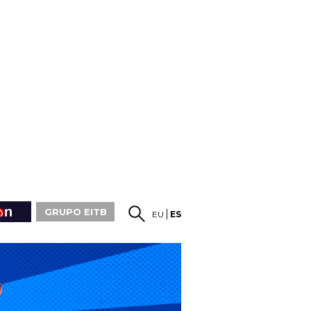
GRUPO EITB
EU
ES