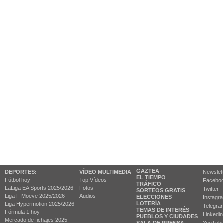
GAZTEA
DEPORTES:
VÍDEO MULTIMEDIA
Newslet
EL TIEMPO
Fútbol hoy
Top Vídeos
Facebo
TRÁFICO
LaLiga EA Sports 2025/2026
Fotos
Twitter
SORTEOS GRATIS
Liga F Moeve 2025/2026
Audios
ELECCIONES
Instagr
LOTERÍA
Liga Hypermotion 2025/2026
Telegra
TEMAS DE INTERÉS
Fórmula 1 hoy
Linkedin
PUEBLOS Y CIUDADES
Mercado de fichajes 2025
SALA DE PRENSA
YouTub