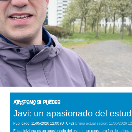
Javi: un apasionado del estud
Publicado:
11/05/2026
12:00
(UTC+2)
Última actualización:
11/05/2026
12
El gasteiztarra es un apasionado del estudio, se considera fan de la liter