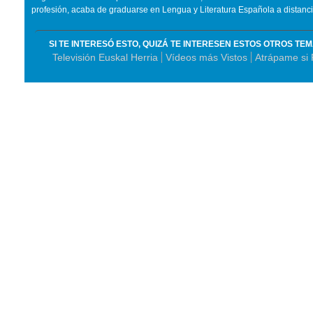
profesión, acaba de graduarse en Lengua y Literatura Española a distanci
SI TE INTERESÓ ESTO, QUIZÁ TE INTERESEN ESTOS OTROS TE
Televisión Euskal Herria
Vídeos más Vistos
Atrápame si