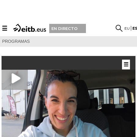
☰
EU
E
EN DIRECTO
PROGRAMAS
☰