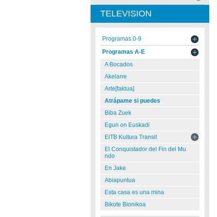
TELEVISION
Programas 0-9
Programas A-E
A Bocados
Akelarre
Arte[faktua]
Atrápame si puedes
Biba Zuek
Egun on Euskadi
EiTB Kultura Transit
El Conquistador del Fin del Mu
ndo
En Jake
Abiapuntua
Esta casa es una mina
Bikote Bionikoa