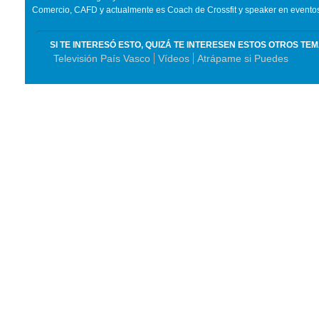
Comercio, CAFD y actualmente es Coach de Crossfit y speaker en eventos
SI TE INTERESÓ ESTO, QUIZÁ TE INTERESEN ESTOS OTROS TE
Televisión País Vasco
Vídeos
Atrápame si Puedes