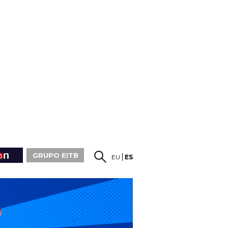
GRUPO EITB
EU
ES