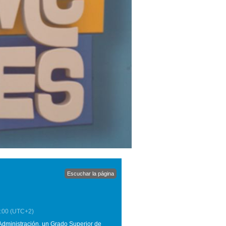
Escuchar la página
:00
(UTC+2)
Administración, un Grado Superior de