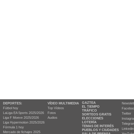
GAZTEA
DEPORTES:
VÍDEO MULTIMEDIA
Newslet
EL TIEMPO
Fútbol hoy
Top Vídeos
Facebo
TRÁFICO
LaLiga EA Sports 2025/2026
Fotos
Twitter
SORTEOS GRATIS
Liga F Moeve 2025/2026
Audios
ELECCIONES
Instagr
LOTERÍA
Liga Hypermotion 2025/2026
Telegra
TEMAS DE INTERÉS
Fórmula 1 hoy
Linkedin
PUEBLOS Y CIUDADES
Mercado de fichajes 2025
SALA DE PRENSA
YouTub