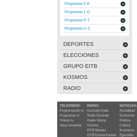
Programas F-K
Programas L-O
Programas P-T
Programas U-Z
DEPORTES
ELECCIONES
GRUPO EITB
KOSMOS
RADIO
TELEVISIÓN:
RADIO:
NOTICIAS:
Programación tv
Euskadi Irratia
Actualidad
Programas tv
Radio Euskadi
Economía
Vídeos tv
Radio Vitoria
Política
Vaya semanita
Gaztea
Cultura
EITB Musika
Ikusmiran
EiTB Euskal Kantak
Eguraldia