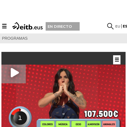
☰
EU
E
EN DIRECTO
PROGRAMAS
☰