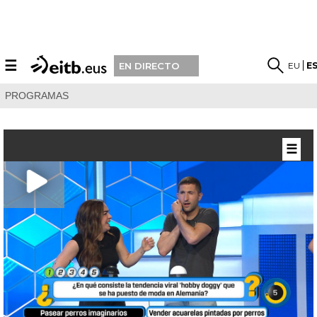
☰
EU
E
EN DIRECTO
PROGRAMAS
☰