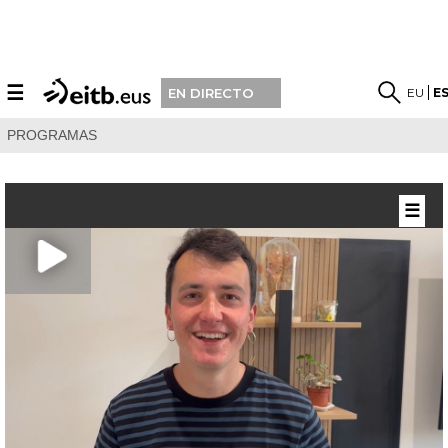
☰
EU
E
EN DIRECTO
PROGRAMAS
☰