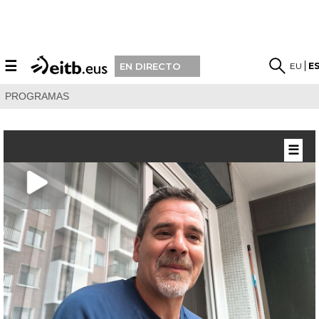
☰
EU
E
EN DIRECTO
PROGRAMAS
☰