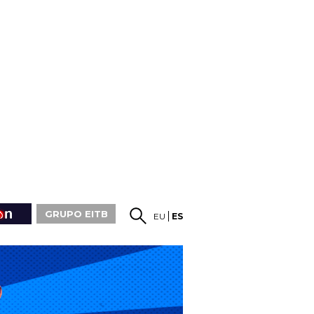
GRUPO EITB
EU
ES