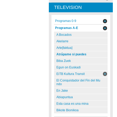
TELEVISION
Programas 0-9
Programas A-E
A Bocados
Akelarre
Arte[faktua]
Atrápame si puedes
Biba Zuek
Egun on Euskadi
EiTB Kultura Transit
El Conquistador del Fin del Mu
ndo
En Jake
Abiapuntua
Esta casa es una mina
Bikote Bionikoa