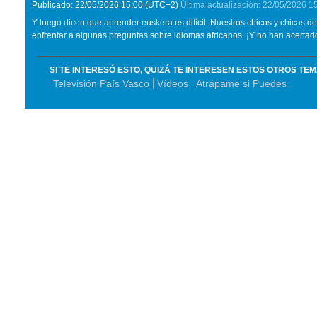
Publicado:
22/05/2026
15:00
(UTC+2)
Última actualización:
22/05/2026
1
Y luego dicen que aprender euskera es difícil. Nuestros chicos y chicas 
enfrentar a algunas preguntas sobre idiomas africanos. ¡Y no han acertado
SI TE INTERESÓ ESTO, QUIZÁ TE INTERESEN ESTOS OTROS TE
Televisión País Vasco
Vídeos
Atrápame si Puedes