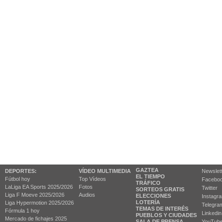
GAZTEA
DEPORTES:
VÍDEO MULTIMEDIA
Newslet
EL TIEMPO
Fútbol hoy
Top Vídeos
Facebo
TRÁFICO
LaLiga EA Sports 2025/2026
Fotos
Twitter
SORTEOS GRATIS
Liga F Moeve 2025/2026
Audios
ELECCIONES
Instagr
LOTERÍA
Liga Hypermotion 2025/2026
Telegra
TEMAS DE INTERÉS
Fórmula 1 hoy
Linkedin
PUEBLOS Y CIUDADES
Mercado de fichajes 2025
SALA DE PRENSA
YouTub