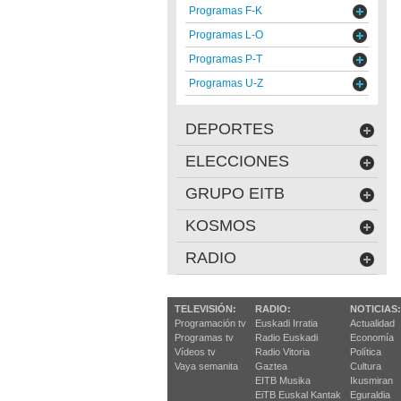
Programas F-K
Programas L-O
Programas P-T
Programas U-Z
DEPORTES
ELECCIONES
GRUPO EITB
KOSMOS
RADIO
TELEVISIÓN:
RADIO:
NOTICIAS:
Programación tv
Euskadi Irratia
Actualidad
Programas tv
Radio Euskadi
Economía
Vídeos tv
Radio Vitoria
Política
Vaya semanita
Gaztea
Cultura
EITB Musika
Ikusmiran
EiTB Euskal Kantak
Eguraldia