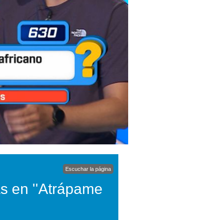
Escuchar la página
s en ''Atrápame