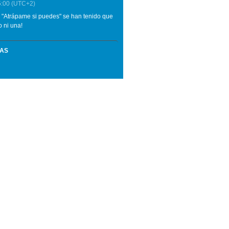
5:00
(UTC+2)
de "Atrápame si puedes" se han tenido que
 ni una!
MAS