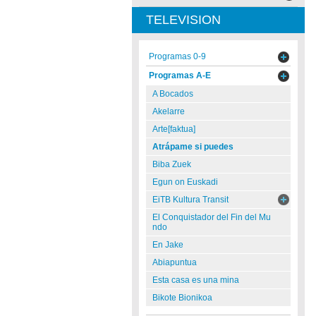
TELEVISION
Programas 0-9
Programas A-E
A Bocados
Akelarre
Arte[faktua]
Atrápame si puedes
Biba Zuek
Egun on Euskadi
EiTB Kultura Transit
El Conquistador del Fin del Mu
ndo
En Jake
Abiapuntua
Esta casa es una mina
Bikote Bionikoa