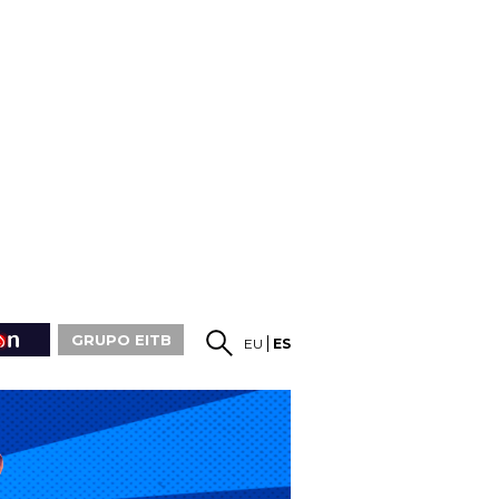
GRUPO EITB
EU
ES