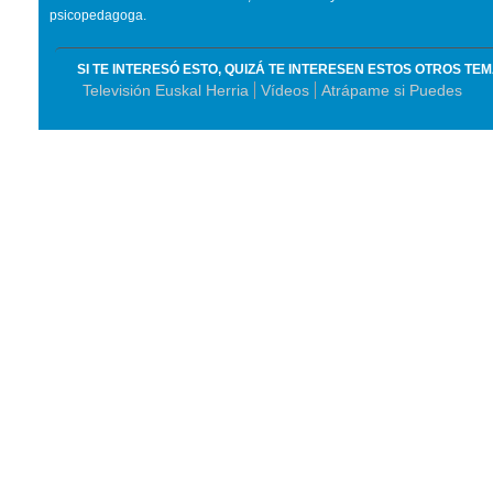
psicopedagoga.
SI TE INTERESÓ ESTO, QUIZÁ TE INTERESEN ESTOS OTROS TE
Televisión Euskal Herria
Vídeos
Atrápame si Puedes