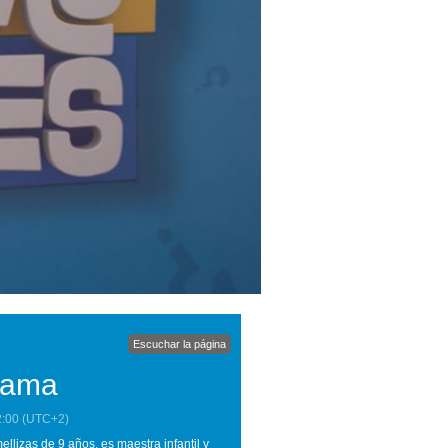
Escuchar la página
grama
2:00
(UTC+2)
llizas de 9 años, es maestra infantil y