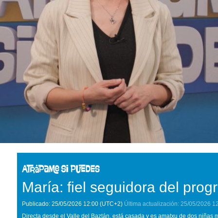
María: fiel seguidora del pro
Publicado:
25/05/2026
12:00
(UTC+2)
Última actualización:
25/05/2026
1
Directa desde el Valle del Baztán, está casada y es amatxu de dos niñas me