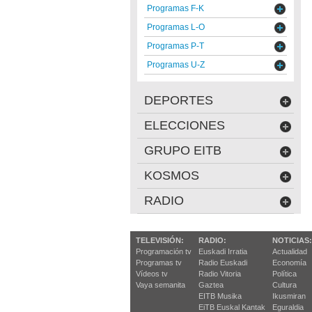
Programas F-K
Programas L-O
Programas P-T
Programas U-Z
DEPORTES
ELECCIONES
GRUPO EITB
KOSMOS
RADIO
TELEVISIÓN:
RADIO:
NOTICIAS:
Programación tv
Euskadi Irratia
Actualidad
Programas tv
Radio Euskadi
Economía
Vídeos tv
Radio Vitoria
Política
Vaya semanita
Gaztea
Cultura
EITB Musika
Ikusmiran
EiTB Euskal Kantak
Eguraldia