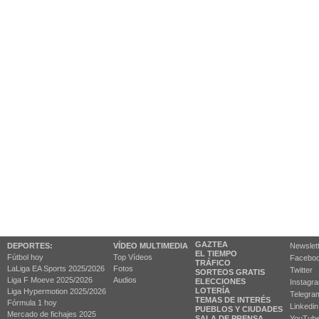
GAZTEA
DEPORTES:
VÍDEO MULTIMEDIA
Newslet
EL TIEMPO
Fútbol hoy
Top Vídeos
Facebo
TRÁFICO
LaLiga EA Sports 2025/2026
Fotos
Twitter
SORTEOS GRATIS
Liga F Moeve 2025/2026
Audios
ELECCIONES
Instagr
LOTERÍA
Liga Hypermotion 2025/2026
Telegra
TEMAS DE INTERÉS
Fórmula 1 hoy
Linkedin
PUEBLOS Y CIUDADES
Mercado de fichajes 2025
SALA DE PRENSA
YouTub