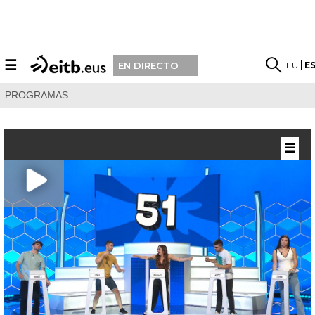
☰
EU
E
EN DIRECTO
PROGRAMAS
☰