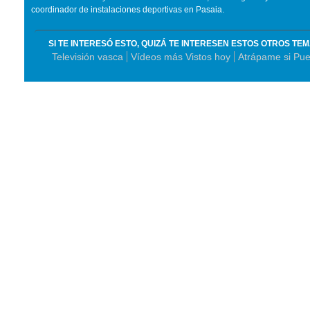
coordinador de instalaciones deportivas en Pasaia.
SI TE INTERESÓ ESTO, QUIZÁ TE INTERESEN ESTOS OTROS TE
Televisión vasca
Vídeos más Vistos hoy
Atrápame si Pu