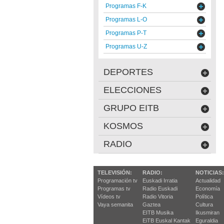
Programas F-K
Programas L-O
Programas P-T
Programas U-Z
DEPORTES
ELECCIONES
GRUPO EITB
KOSMOS
RADIO
TELEVISIÓN:
RADIO:
NOTICIAS:
Programación tv
Euskadi Irratia
Actualidad
Programas tv
Radio Euskadi
Economía
Vídeos tv
Radio Vitoria
Política
Vaya semanita
Gaztea
Cultura
EITB Musika
Ikusmiran
EiTB Euskal Kantak
Eguraldia