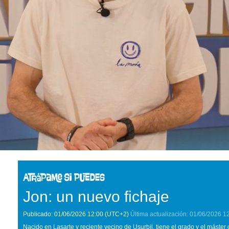
Jon: un nuevo fichaje
Publicado:
01/06/2026
12:00
(UTC+2)
Última actualización:
01/06/2026
1
Nacido en Lasarte y reciente vecino de Usurbil, tiene el grado y el máster