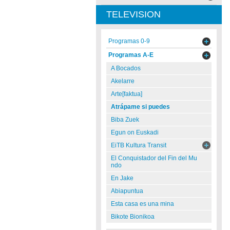
TELEVISION
Programas 0-9
Programas A-E
A Bocados
Akelarre
Arte[faktua]
Atrápame si puedes
Biba Zuek
Egun on Euskadi
EiTB Kultura Transit
El Conquistador del Fin del Mu
ndo
En Jake
Abiapuntua
Esta casa es una mina
Bikote Bionikoa