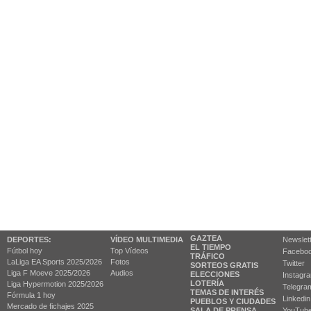
GAZTEA
DEPORTES:
VÍDEO MULTIMEDIA
Newslet
EL TIEMPO
Fútbol hoy
Top Vídeos
Facebo
TRÁFICO
LaLiga EA Sports 2025/2026
Fotos
Twitter
SORTEOS GRATIS
Liga F Moeve 2025/2026
Audios
ELECCIONES
Instagr
LOTERÍA
Liga Hypermotion 2025/2026
Telegra
TEMAS DE INTERÉS
Fórmula 1 hoy
Linkedin
PUEBLOS Y CIUDADES
Mercado de fichajes 2025
SALA DE PRENSA
YouTub