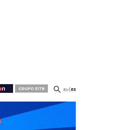
GRUPO EITB
EU
ES