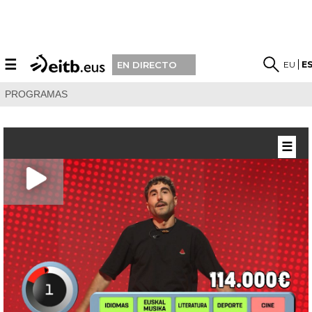
☰
EU
E
EN DIRECTO
PROGRAMAS
☰