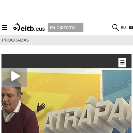
☰
EU
E
EN DIRECTO
PROGRAMAS
☰