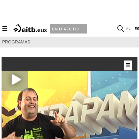
☰
EU
E
EN DIRECTO
PROGRAMAS
☰