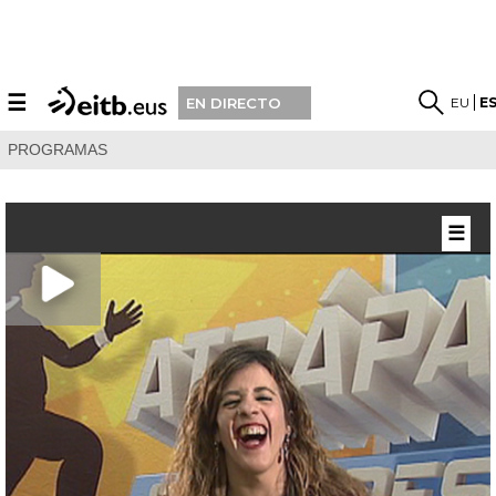
☰
EU
E
EN DIRECTO
PROGRAMAS
☰