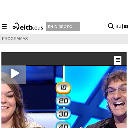
☰
EU
E
EN DIRECTO
PROGRAMAS
☰