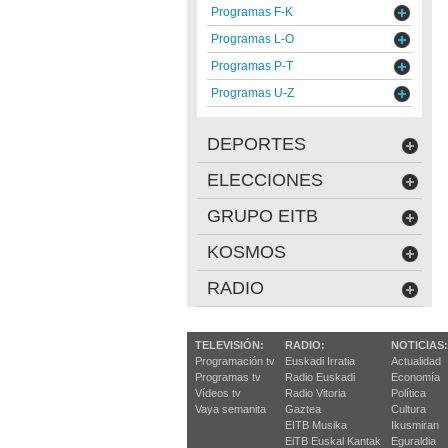
Programas F-K
Programas L-O
Programas P-T
Programas U-Z
DEPORTES
ELECCIONES
GRUPO EITB
KOSMOS
RADIO
TELEVISIÓN:
RADIO:
NOTICIAS:
Programación tv
Euskadi Irratia
Actualidad
Programas tv
Radio Euskadi
Economía
Vídeos tv
Radio Vitoria
Política
Vaya semanita
Gaztea
Cultura
EITB Musika
Ikusmiran
EiTB Euskal Kantak
Eguraldia