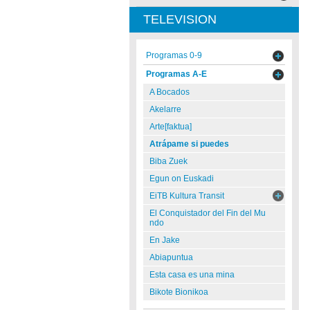
TELEVISION
Programas 0-9
Programas A-E
A Bocados
Akelarre
Arte[faktua]
Atrápame si puedes
Biba Zuek
Egun on Euskadi
EiTB Kultura Transit
El Conquistador del Fin del Mu
ndo
En Jake
Abiapuntua
Esta casa es una mina
Bikote Bionikoa