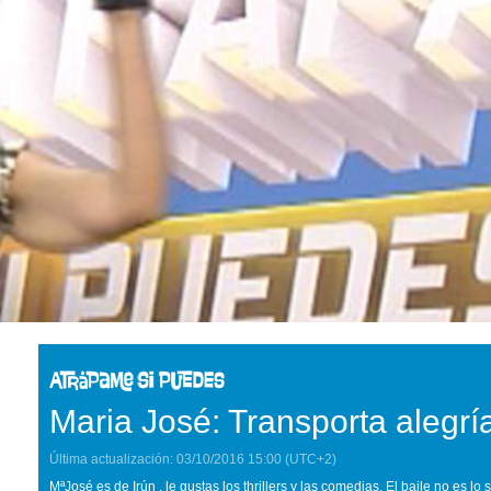
Maria José: Transporta alegrí
Última actualización:
03/10/2016
15:00
(UTC+2)
MªJosé es de Irún , le gustas los thrillers y las comedias. El baile no es lo 