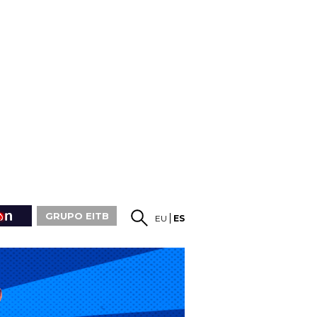
GRUPO EITB
EU
ES