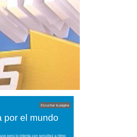
Escuchar la página
a por el mundo
suyo pero lo intenta con sencillez a ritmo