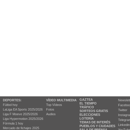
GAZTEA
DEPORTES:
VÍDEO MULTIMEDIA
Newslet
EL TIEMPO
Fútbol hoy
Top Vídeos
Facebo
TRÁFICO
LaLiga EA Sports 2025/2026
Fotos
Twitter
SORTEOS GRATIS
Liga F Moeve 2025/2026
Audios
ELECCIONES
Instagr
LOTERÍA
Liga Hypermotion 2025/2026
Telegra
TEMAS DE INTERÉS
Fórmula 1 hoy
Linkedin
PUEBLOS Y CIUDADES
Mercado de fichajes 2025
SALA DE PRENSA
YouTub