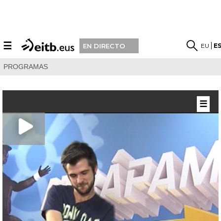
☰
EU
E
EN DIRECTO
PROGRAMAS
☰