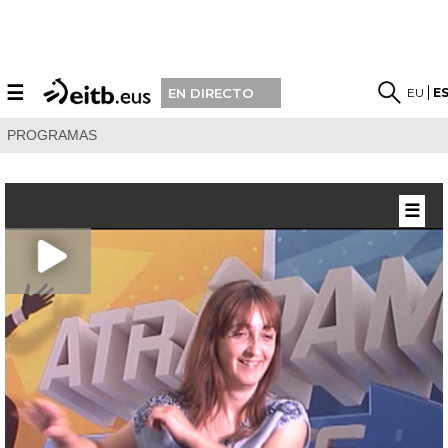
☰
EU
E
EN DIRECTO
PROGRAMAS
☰