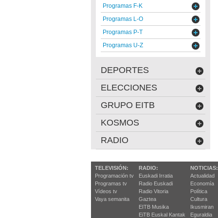
Programas F-K
Programas L-O
Programas P-T
Programas U-Z
DEPORTES
ELECCIONES
GRUPO EITB
KOSMOS
RADIO
TELEVISIÓN:
RADIO:
NOTICIAS:
Programación tv
Euskadi Irratia
Actualidad
Programas tv
Radio Euskadi
Economía
Vídeos tv
Radio Vitoria
Política
Vaya semanita
Gaztea
Cultura
EITB Musika
Ikusmiran
EiTB Euskal Kantak
Eguraldia