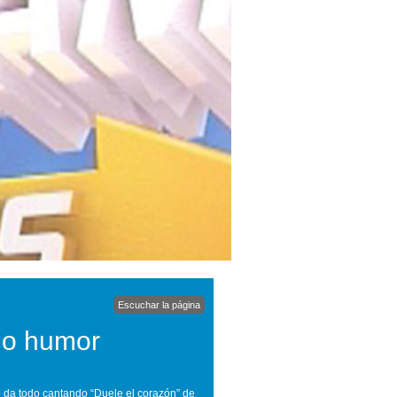
Escuchar la página
ho humor
o da todo cantando “Duele el corazón” de