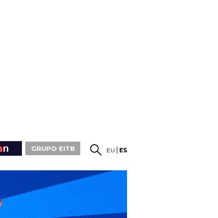
GRUPO EITB
EU
ES