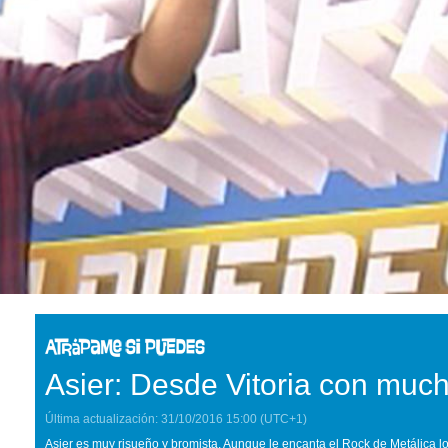
Asier: Desde Vitoria con muc
Última actualización:
31/10/2016
15:00
(UTC+1)
Asier es muy risueño y bromista. Aunque le encanta el Rock de Metálica l