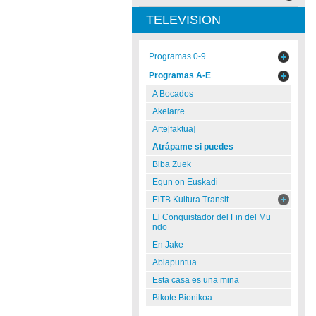
TELEVISION
Programas 0-9
Programas A-E
A Bocados
Akelarre
Arte[faktua]
Atrápame si puedes
Biba Zuek
Egun on Euskadi
EiTB Kultura Transit
El Conquistador del Fin del Mu
ndo
En Jake
Abiapuntua
Esta casa es una mina
Bikote Bionikoa