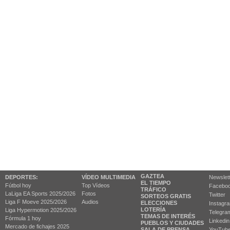
GAZTEA
DEPORTES:
VÍDEO MULTIMEDIA
Newslet
EL TIEMPO
Fútbol hoy
Top Vídeos
Facebo
TRÁFICO
LaLiga EA Sports 2025/2026
Fotos
Twitter
SORTEOS GRATIS
Liga F Moeve 2025/2026
Audios
ELECCIONES
Instagr
LOTERÍA
Liga Hypermotion 2025/2026
Telegra
TEMAS DE INTERÉS
Fórmula 1 hoy
Linkedin
PUEBLOS Y CIUDADES
Mercado de fichajes 2025
SALA DE PRENSA
YouTub