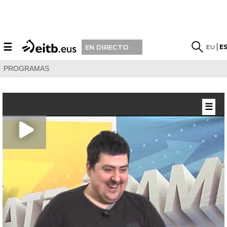
☰
EU
E
EN DIRECTO
PROGRAMAS
☰