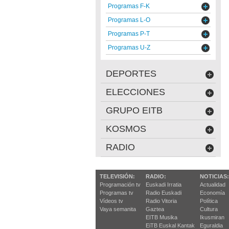
Programas F-K
Programas L-O
Programas P-T
Programas U-Z
DEPORTES
ELECCIONES
GRUPO EITB
KOSMOS
RADIO
TELEVISIÓN:
RADIO:
NOTICIAS:
Programación tv
Euskadi Irratia
Actualidad
Programas tv
Radio Euskadi
Economía
Vídeos tv
Radio Vitoria
Política
Vaya semanita
Gaztea
Cultura
EITB Musika
Ikusmiran
EiTB Euskal Kantak
Eguraldia