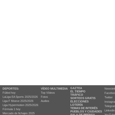
GAZTEA
DEPORTES:
VÍDEO MULTIMEDIA
Newslet
EL TIEMPO
Fútbol hoy
Top Vídeos
Facebo
TRÁFICO
LaLiga EA Sports 2025/2026
Fotos
Twitter
SORTEOS GRATIS
Liga F Moeve 2025/2026
Audios
ELECCIONES
Instagr
LOTERÍA
Liga Hypermotion 2025/2026
Telegra
TEMAS DE INTERÉS
Fórmula 1 hoy
Linkedin
PUEBLOS Y CIUDADES
Mercado de fichajes 2025
SALA DE PRENSA
YouTub