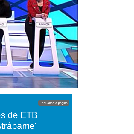
Escuchar la página
es de ETB
Atrápame'