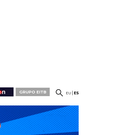
GRUPO EITB
EU
ES