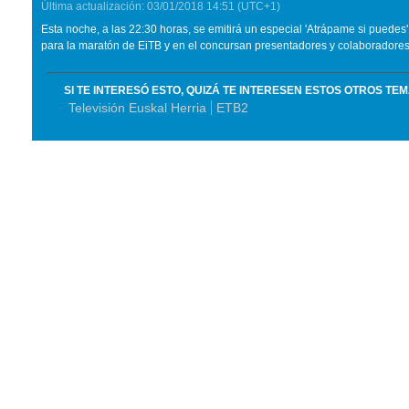
Última actualización:
03/01/2018
14:51
(UTC+1)
Esta noche, a las 22:30 horas, se emitirá un especial 'Atrápame si puedes
para la maratón de EiTB y en el concursan presentadores y colaboradore
SI TE INTERESÓ ESTO, QUIZÁ TE INTERESEN ESTOS OTROS TE
Televisión Euskal Herria
ETB2