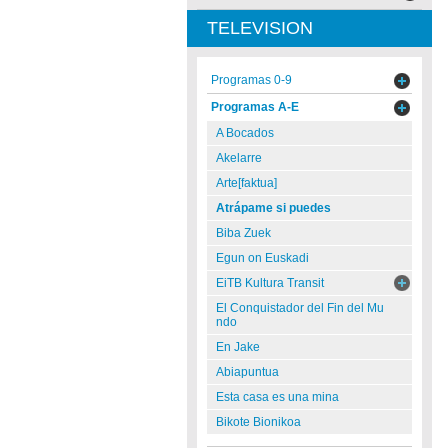
TELEVISION
Programas 0-9
Programas A-E
A Bocados
Akelarre
Arte[faktua]
Atrápame si puedes
Biba Zuek
Egun on Euskadi
EiTB Kultura Transit
El Conquistador del Fin del Mu
ndo
En Jake
Abiapuntua
Esta casa es una mina
Bikote Bionikoa