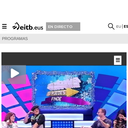
☰
EU
E
EN DIRECTO
PROGRAMAS
☰