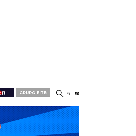
GRUPO EITB
EU
ES