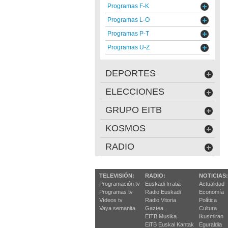
Programas F-K
Programas L-O
Programas P-T
Programas U-Z
DEPORTES
ELECCIONES
GRUPO EITB
KOSMOS
RADIO
TELEVISIÓN:
RADIO:
NOTICIAS:
Programación tv
Euskadi Irratia
Actualidad
Programas tv
Radio Euskadi
Economía
Vídeos tv
Radio Vitoria
Política
Vaya semanita
Gaztea
Cultura
EITB Musika
Ikusmiran
EiTB Euskal Kantak
Eguraldia