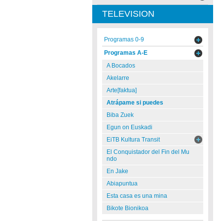
TELEVISION
Programas 0-9
Programas A-E
A Bocados
Akelarre
Arte[faktua]
Atrápame si puedes
Biba Zuek
Egun on Euskadi
EiTB Kultura Transit
El Conquistador del Fin del Mu
ndo
En Jake
Abiapuntua
Esta casa es una mina
Bikote Bionikoa