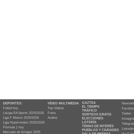
GAZTEA
DEPORTES:
VÍDEO MULTIMEDIA
Newslet
EL TIEMPO
Fútbol hoy
Top Vídeos
Facebo
TRÁFICO
LaLiga EA Sports 2025/2026
Fotos
Twitter
SORTEOS GRATIS
Liga F Moeve 2025/2026
Audios
ELECCIONES
Instagr
LOTERÍA
Liga Hypermotion 2025/2026
Telegra
TEMAS DE INTERÉS
Fórmula 1 hoy
Linkedin
PUEBLOS Y CIUDADES
Mercado de fichajes 2025
SALA DE PRENSA
YouTub