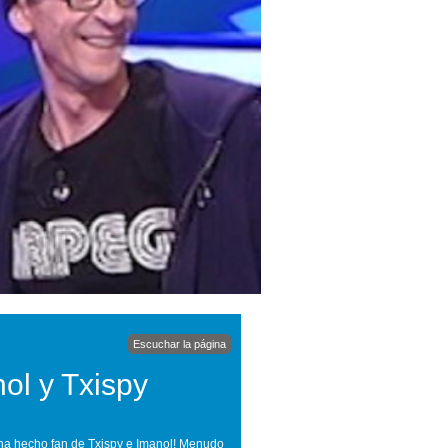
Escuchar la página
nol y Txispy
e ha hecho fan de Txispy e Imanol! Menudo