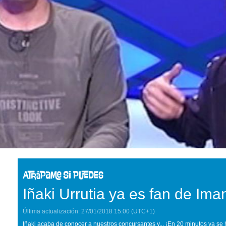
Iñaki Urrutia ya es fan de Ima
Última actualización:
27/01/2018
15:00
(UTC+1)
Iñaki acaba de conocer a nuestros concursantes y... ¡En 20 minutos ya s