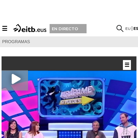
☰
EU
E
EN DIRECTO
PROGRAMAS
☰