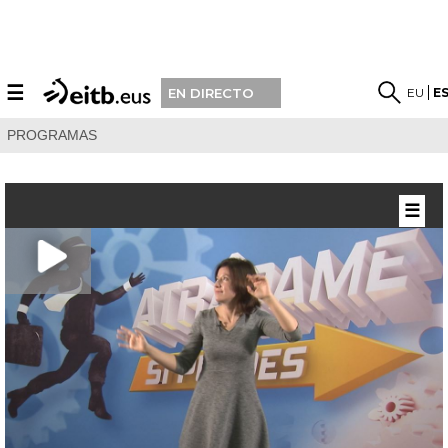
☰
EU
E
EN DIRECTO
PROGRAMAS
☰