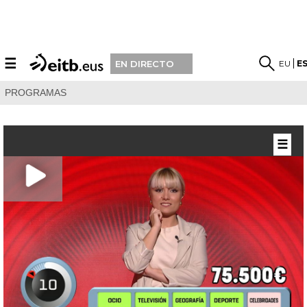
☰
EU
E
EN DIRECTO
PROGRAMAS
☰