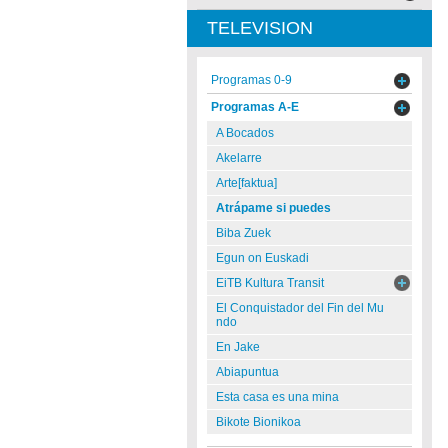
TELEVISION
Programas 0-9
Programas A-E
A Bocados
Akelarre
Arte[faktua]
Atrápame si puedes
Biba Zuek
Egun on Euskadi
EiTB Kultura Transit
El Conquistador del Fin del Mu
ndo
En Jake
Abiapuntua
Esta casa es una mina
Bikote Bionikoa