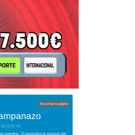
Escuchar la página
 campanazo
5:00
(UTC+1)
an maestría. 15 segundos le separan del