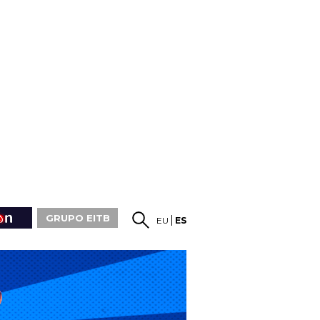
GRUPO EITB
EU
ES