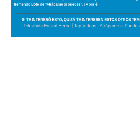
tremendo Bote de "Atrápame si puedes". ¡ A por él!
SI TE INTERESÓ ESTO, QUIZÁ TE INTERESEN ESTOS OTROS TE
Televisión Euskal Herria
Top Vídeos
Atrápame si Puedes