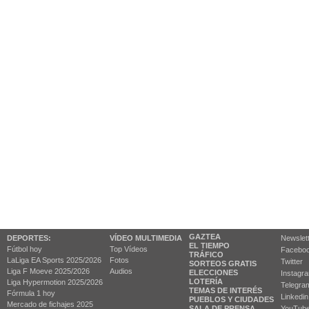
GAZTEA
DEPORTES:
VÍDEO MULTIMEDIA
Newslet
EL TIEMPO
Fútbol hoy
Top Vídeos
Facebo
TRÁFICO
LaLiga EA Sports 2025/2026
Fotos
Twitter
SORTEOS GRATIS
Liga F Moeve 2025/2026
Audios
ELECCIONES
Instagr
LOTERÍA
Liga Hypermotion 2025/2026
Telegra
TEMAS DE INTERÉS
Fórmula 1 hoy
Linkedin
PUEBLOS Y CIUDADES
Mercado de fichajes 2025
SALA DE PRENSA
YouTub