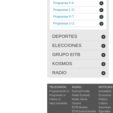
Programas F-K
Programas L-O
Programas P-T
Programas U-Z
DEPORTES
ELECCIONES
GRUPO EITB
KOSMOS
RADIO
TELEVISIÓN:
RADIO:
NOTICIAS:
Programación tv
Euskadi Irratia
Actualidad
Programas tv
Radio Euskadi
Economía
Vídeos tv
Radio Vitoria
Política
Vaya semanita
Gaztea
Cultura
EITB Musika
Ikusmiran
EiTB Euskal Kantak
Eguraldia