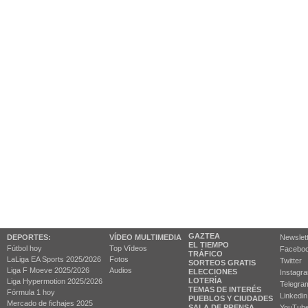
GAZTEA
DEPORTES:
VÍDEO MULTIMEDIA
Newslet
EL TIEMPO
Fútbol hoy
Top Vídeos
Facebo
TRÁFICO
LaLiga EA Sports 2025/2026
Fotos
Twitter
SORTEOS GRATIS
Liga F Moeve 2025/2026
Audios
ELECCIONES
Instagr
LOTERÍA
Liga Hypermotion 2025/2026
Telegra
TEMAS DE INTERÉS
Fórmula 1 hoy
Linkedin
PUEBLOS Y CIUDADES
Mercado de fichajes 2025
SALA DE PRENSA
YouTub