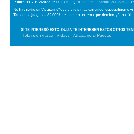
Publicado:
20/12/2023
15:00
(UTC+1)
Última actualización:
20/12/2023
1
No hay nadie en "Atrápame" que disfrute más cantando, especialmente vill
Tamara se juega los 82.000€ del bote en un tema que domina. ¡Aupa tú!
SI TE INTERESÓ ESTO, QUIZÁ TE INTERESEN ESTOS OTROS TE
Televisión vasca
Vídeos
Atrápame si Puedes