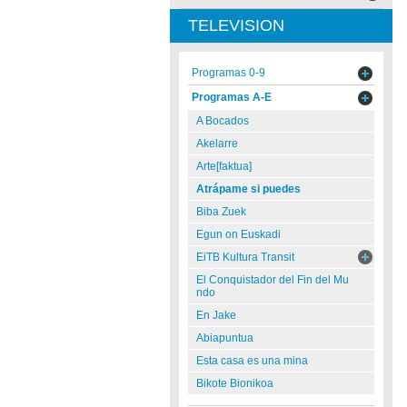
TELEVISION
Programas 0-9
Programas A-E
A Bocados
Akelarre
Arte[faktua]
Atrápame si puedes
Biba Zuek
Egun on Euskadi
EiTB Kultura Transit
El Conquistador del Fin del Mu
ndo
En Jake
Abiapuntua
Esta casa es una mina
Bikote Bionikoa