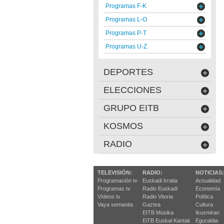
Programas F-K
Programas L-O
Programas P-T
Programas U-Z
DEPORTES
ELECCIONES
GRUPO EITB
KOSMOS
RADIO
TELEVISIÓN:
RADIO:
NOTICIAS:
Programación tv
Euskadi Irratia
Actualidad
Programas tv
Radio Euskadi
Economía
Vídeos tv
Radio Vitoria
Política
Vaya semanita
Gaztea
Cultura
EITB Musika
Ikusmiran
EiTB Euskal Kantak
Eguraldia