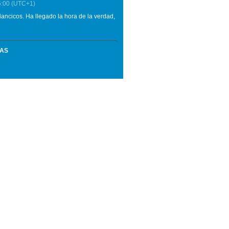
5:00
(UTC+1)
ancicos. Ha llegado la hora de la verdad,
MAS