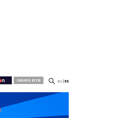
GRUPO EITB
EU
ES