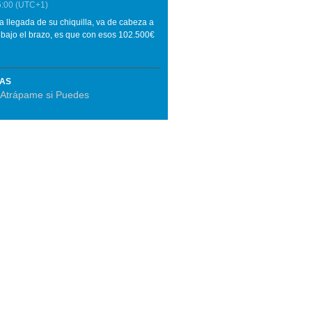
5:00
(UTC+1)
llegada de su chiquilla, va de cabeza a
n bajo el brazo, es que con esos 102.500€
MAS
Atrápame si Puedes