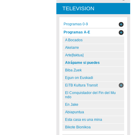
TELEVISION
Programas 0-9
Programas A-E
A Bocados
Akelarre
Arte[faktua]
Atrápame si puedes
Biba Zuek
Egun on Euskadi
EiTB Kultura Transit
El Conquistador del Fin del Mu
ndo
En Jake
Abiapuntua
Esta casa es una mina
Bikote Bionikoa