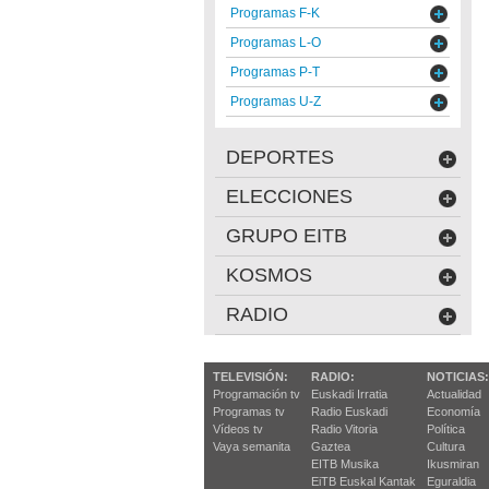
Programas F-K
Programas L-O
Programas P-T
Programas U-Z
DEPORTES
ELECCIONES
GRUPO EITB
KOSMOS
RADIO
TELEVISIÓN:
RADIO:
NOTICIAS:
Programación tv
Euskadi Irratia
Actualidad
Programas tv
Radio Euskadi
Economía
Vídeos tv
Radio Vitoria
Política
Vaya semanita
Gaztea
Cultura
EITB Musika
Ikusmiran
EiTB Euskal Kantak
Eguraldia