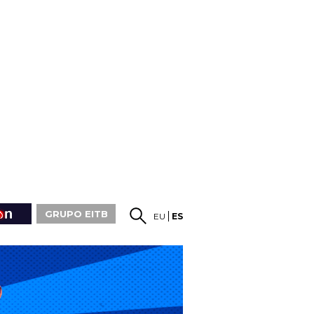
GRUPO EITB
EU
ES