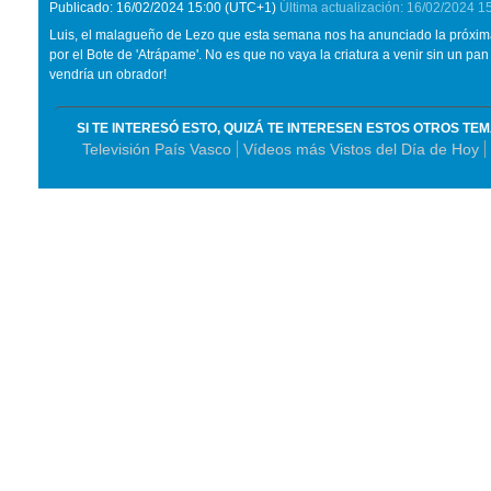
Publicado:
16/02/2024
15:00
(UTC+1)
Última actualización:
16/02/2024
1
Luis, el malagueño de Lezo que esta semana nos ha anunciado la próxima 
por el Bote de 'Atrápame'. No es que no vaya la criatura a venir sin un pa
vendría un obrador!
SI TE INTERESÓ ESTO, QUIZÁ TE INTERESEN ESTOS OTROS TE
Televisión País Vasco
Vídeos más Vistos del Día de Hoy