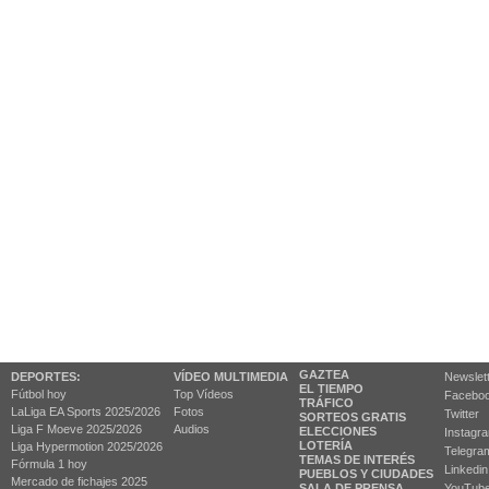
GAZTEA
DEPORTES:
VÍDEO MULTIMEDIA
Newslet
EL TIEMPO
Fútbol hoy
Top Vídeos
Facebo
TRÁFICO
LaLiga EA Sports 2025/2026
Fotos
Twitter
SORTEOS GRATIS
Liga F Moeve 2025/2026
Audios
ELECCIONES
Instagr
LOTERÍA
Liga Hypermotion 2025/2026
Telegra
TEMAS DE INTERÉS
Fórmula 1 hoy
Linkedin
PUEBLOS Y CIUDADES
Mercado de fichajes 2025
SALA DE PRENSA
YouTub