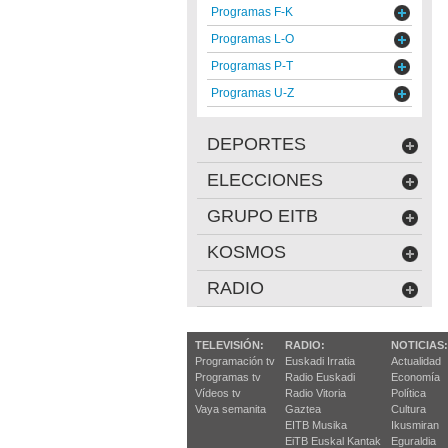
Programas F-K
Programas L-O
Programas P-T
Programas U-Z
DEPORTES
ELECCIONES
GRUPO EITB
KOSMOS
RADIO
TELEVISIÓN:
RADIO:
NOTICIAS:
Programación tv
Euskadi Irratia
Actualidad
Programas tv
Radio Euskadi
Economía
Vídeos tv
Radio Vitoria
Política
Vaya semanita
Gaztea
Cultura
EITB Musika
Ikusmiran
EiTB Euskal Kantak
Eguraldia