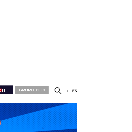
GRUPO EITB
EU
ES