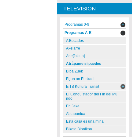
TELEVISION
Programas 0-9
Programas A-E
A Bocados
Akelarre
Arte[faktua]
Atrápame si puedes
Biba Zuek
Egun on Euskadi
EiTB Kultura Transit
El Conquistador del Fin del Mu
ndo
En Jake
Abiapuntua
Esta casa es una mina
Bikote Bionikoa