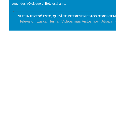
segundos. ¡Ojo!, que el Bote está ahí...
SI TE INTERESÓ ESTO, QUIZÁ TE INTERESEN ESTOS OTROS TE
Televisión Euskal Herria
Vídeos más Vistos hoy
Atrápam