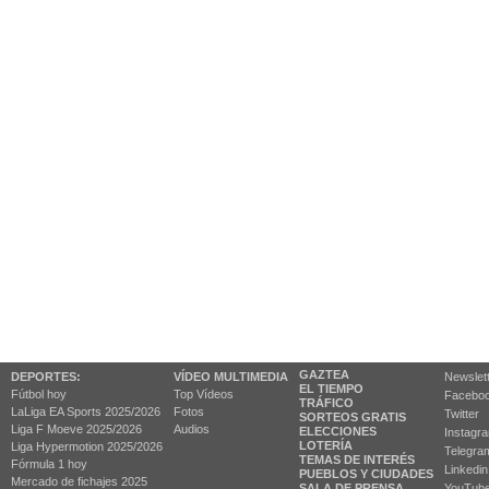
GAZTEA
DEPORTES:
VÍDEO MULTIMEDIA
Newslet
EL TIEMPO
Fútbol hoy
Top Vídeos
Facebo
TRÁFICO
LaLiga EA Sports 2025/2026
Fotos
Twitter
SORTEOS GRATIS
Liga F Moeve 2025/2026
Audios
ELECCIONES
Instagr
LOTERÍA
Liga Hypermotion 2025/2026
Telegra
TEMAS DE INTERÉS
Fórmula 1 hoy
Linkedin
PUEBLOS Y CIUDADES
Mercado de fichajes 2025
SALA DE PRENSA
YouTub