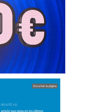
Escuchar la página
2:40
(UTC+1)
l arreón que pega en los últimos