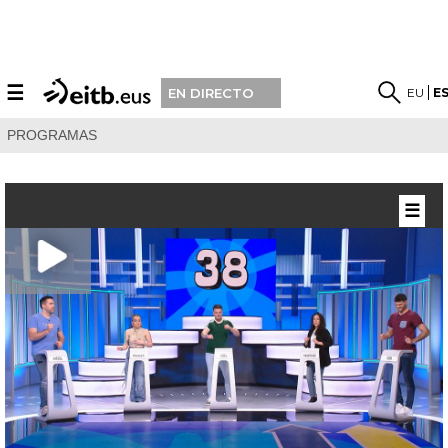
☰
EU
E
EN DIRECTO
PROGRAMAS
☰