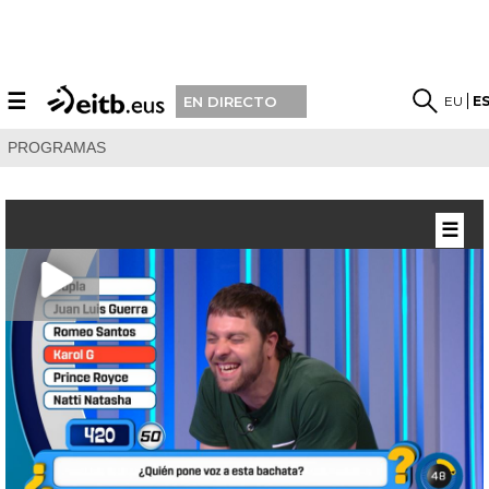
☰
EU
E
EN DIRECTO
PROGRAMAS
☰