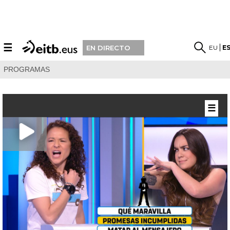
☰
EU
E
EN DIRECTO
PROGRAMAS
☰