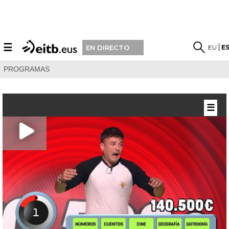
☰
EU
E
EN DIRECTO
PROGRAMAS
☰