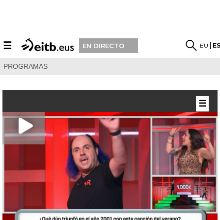
☰
EU
E
EN DIRECTO
PROGRAMAS
☰